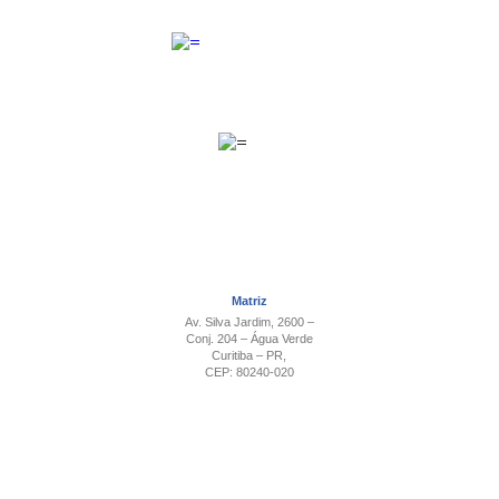
Matriz
Av. Silva Jardim, 2600 –
Conj. 204 – Água Verde
Curitiba – PR,
CEP: 80240-020
Contato
(41) 2118-7000
Filiais