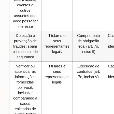
eventos e
outros
assuntos que
você possa ter
interesse
Detecção e
Titulares e
Cumprimento
Cad
prevenção de
seus
de obrigação
fraudes, spam
representantes
legal (art. 7o,
ide
e incidentes de
legais
inciso II)
segurança
Verificar ou
Titulares e
Execução de
Cad
autenticar as
seus
contratos (art.
informações
representantes
7o, inciso V)
ide
fornecidas
legais
por você,
inclusive
comparando a
dados
coletados de