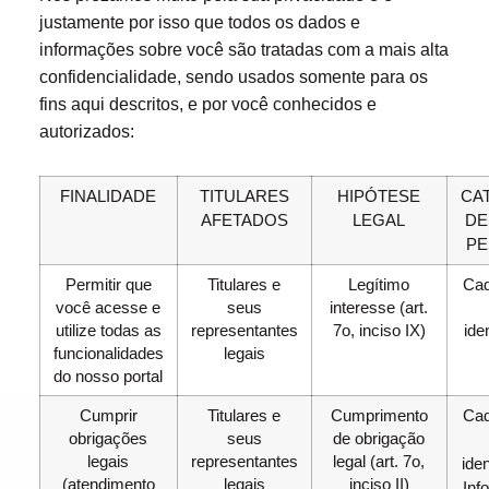
justamente por isso que todos os dados e
informações sobre você são tratadas com a mais alta
confidencialidade, sendo usados somente para os
fins aqui descritos, e por você conhecidos e
autorizados:
FINALIDADE
TITULARES
HIPÓTESE
CA
AFETADOS
LEGAL
DE
PE
Permitir que
Titulares e
Legítimo
Cad
você acesse e
seus
interesse (art.
utilize todas as
representantes
7o, inciso IX)
ide
funcionalidades
legais
do nosso portal
Cumprir
Titulares e
Cumprimento
Cad
obrigações
seus
de obrigação
legais
representantes
legal (art. 7o,
iden
(atendimento
legais
inciso II)
Inf