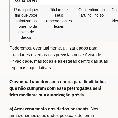
outras fontes
Para qualquer
Titulares e
Consentimento
Cad
fim que você
seus
(art. 7o, inciso
autorizar, no
representantes
I)
ide
momento da
legais
coleta de
dados
Poderemos, eventualmente, utilizar dados para
finalidades diversas das previstas neste Aviso de
Privacidade, mas todas elas estarão dentro das suas
legítimas expectativas.
O eventual uso dos seus dados para finalidades
que não cumpram com essa prerrogativa será
feito mediante sua autorização prévia.
a) Armazenamento dos dados pessoais
: Nós
armazenamos seus dados pessoais de forma