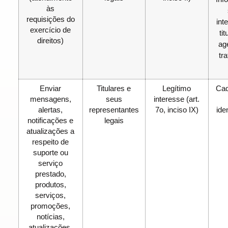
às
requisições do
int
exercício de
ti
direitos)
ag
tr
Enviar
Titulares e
Legítimo
Cad
mensagens,
seus
interesse (art.
alertas,
representantes
7o, inciso IX)
ide
notificações e
legais
atualizações a
respeito de
suporte ou
serviço
prestado,
produtos,
serviços,
promoções,
notícias,
atualizações,