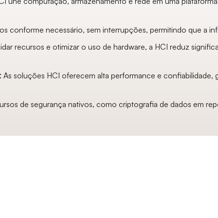
CI une computação, armazenamento e rede em uma plataforma, s
os conforme necessário, sem interrupções, permitindo que a in
idar recursos e otimizar o uso de hardware, a HCI reduz signifi
As soluções HCI oferecem alta performance e confiabilidade, g
:
rsos de segurança nativos, como criptografia de dados em re
Matriz
Filiais
Av. Silva Jardim, 2600 –
Belo Horiz