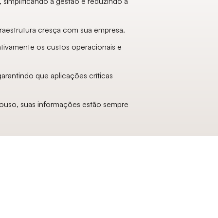
implificando a gestão e reduzindo a
fraestrutura cresça com sua empresa.
cativamente os custos operacionais e
arantindo que aplicações críticas
pouso, suas informações estão sempre
Escritórios Locais
onte – MG
Florianópolis – SC